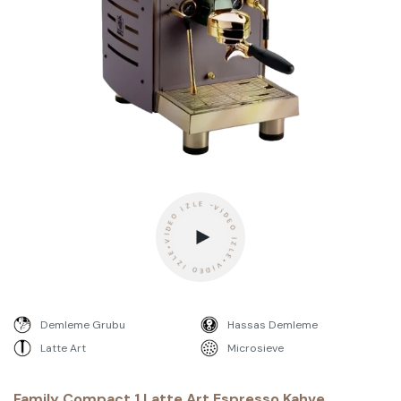
VIDEO İZLE•VIDEO İZLE•VIDEO İZLE -
Demleme Grubu
Hassas Demleme
Latte Art
Microsieve
Family Compact 1 Latte Art Espresso Kahve