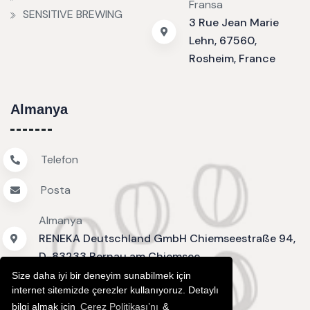
Fransa
SENSITIVE BREWING
3 Rue Jean Marie
Lehn, 67560,
Rosheim, France
Almanya
Telefon
Posta
Almanya
RENEKA Deutschland GmbH Chiemseestraße 94,
D-83233 Bernau am Chiemsee
Size daha iyi bir deneyim sunabilmek için
internet sitemizde çerezler kullanıyoruz. Detaylı
bilgi almak için
Çerez Politikası’nı
&