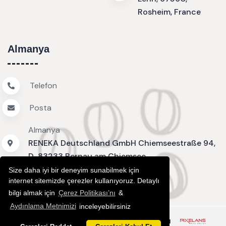
Rosheim, France
Almanya
Telefon
Posta
Almanya
RENEKA Deutschland GmbH Chiemseestraße 94,
D-83233 Bernau am Chiemsee
Size daha iyi bir deneyim sunabilmek için
internet sitemizde çerezler kullanıyoruz. Detaylı
bilgi almak için
Çerez Politikası’nı
&
Aydınlama Metnimizi
inceleyebilirsiniz
Kişisel Verilerin İşlenmesi
Çerez Politikası