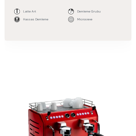
Latte Art
Demleme Grubu
Hassas Demleme
Microsieve