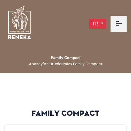
TR
Family Compact
Anasayfa
Ürünlerimiz
Family Compact
F
a
m
i
l
y
C
o
m
p
a
c
t