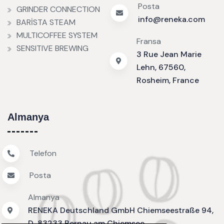
Posta
GRINDER CONNECTION
info@reneka.com
BARİSTA STEAM
MULTICOFFEE SYSTEM
Fransa
SENSITIVE BREWING
3 Rue Jean Marie
Lehn, 67560,
Rosheim, France
Almanya
Telefon
Posta
Almanya
RENEKA Deutschland GmbH Chiemseestraße 94,
D-83233 Bernau am Chiemsee