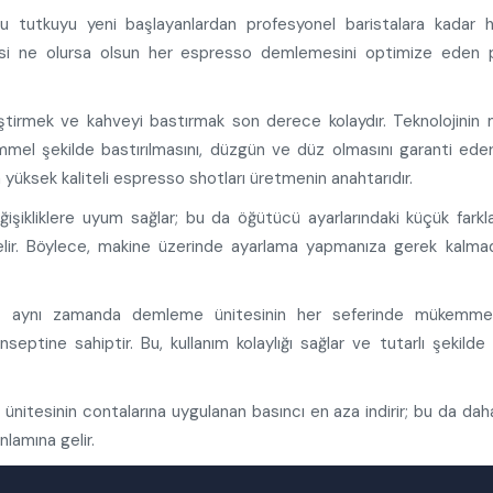
u tutkuyu yeni başlayanlardan profesyonel baristalara kadar h
cisi ne olursa olsun her espresso demlemesini optimize eden p
tirmek ve kahveyi bastırmak son derece kolaydır. Teknolojinin 
mmel şekilde bastırılmasını, düzgün ve düz olmasını garanti ede
 yüksek kaliteli espresso shotları üretmenin anahtarıdır.
şikliklere uyum sağlar; bu da öğütücü ayarlarındaki küçük farkla
elir. Böylece, makine üzerinde ayarlama yapmanıza gerek kalma
 aynı zamanda demleme ünitesinin her seferinde mükemme
ptine sahiptir. Bu, kullanım kolaylığı sağlar ve tutarlı şekilde 
ünitesinin contalarına uygulanan basıncı en aza indirir; bu da da
lamına gelir.