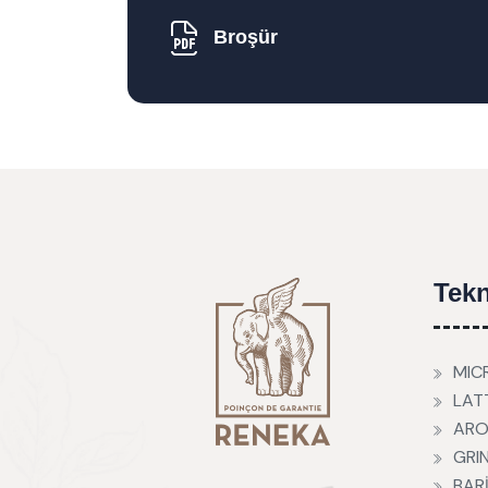
Broşür
Tekn
MIC
LAT
ARO
GRI
BAR