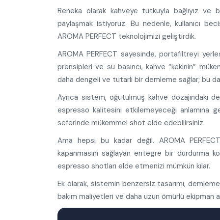
Reneka olarak kahveye tutkuyla bağlıyız ve b
paylaşmak istiyoruz. Bu nedenle, kullanıcı be
AROMA PERFECT teknolojimizi geliştirdik.
AROMA PERFECT sayesinde, portafiltreyi yerleş
prensipleri ve su basıncı, kahve “kekinin” müke
daha dengeli ve tutarlı bir demleme sağlar; bu da
Ayrıca sistem, öğütülmüş kahve dozajındaki deği
espresso kalitesini etkilemeyeceği anlamına g
seferinde mükemmel shot elde edebilirsiniz.
Ama hepsi bu kadar değil. AROMA PERFECT
kapanmasını sağlayan entegre bir durdurma konse
espresso shotları elde etmenizi mümkün kılar.
Ek olarak, sistemin benzersiz tasarımı, demleme 
bakım maliyetleri ve daha uzun ömürlü ekipman an