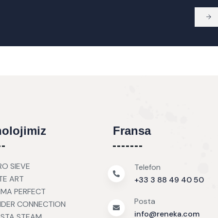
olojimiz
Fransa
RO SIEVE
Telefon
TE ART
+33 3 88 49 40 50
MA PERFECT
Posta
NDER CONNECTION
info@reneka.com
İSTA STEAM