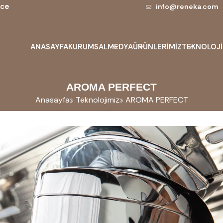
nce
info@reneka.com
ANASAYFA
KURUMSAL
MEDYA
ÜRÜNLERİMİZ
TEKNOLOJİ
AROMA PERFECT
Anasayfa
Teknolojimiz
AROMA PERFECT