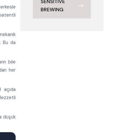
SENSITIVE
erkesle
BREWING
atentli
mekanik
r. Bu da
rın bile
dan her
l açıda
lezzetli
ha düşük