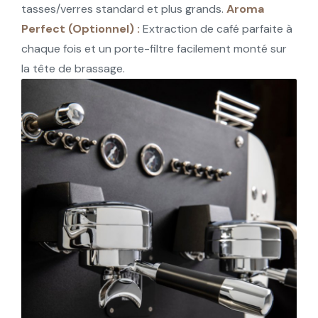
tasses/verres standard et plus grands.
Aroma
Perfect (Optionnel) :
Extraction de café parfaite à
chaque fois et un porte-filtre facilement monté sur
la tête de brassage.