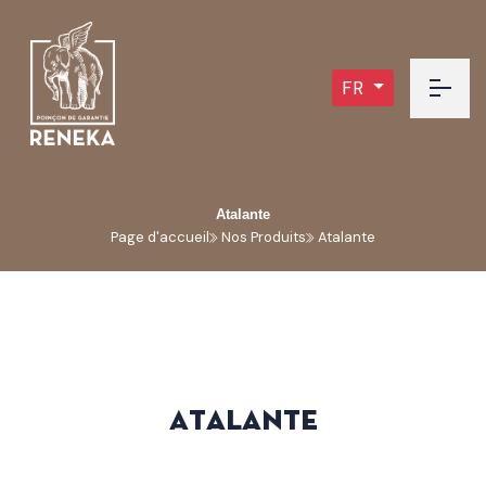
FR
Atalante
Page d'accueil
Nos Produits
Atalante
A
t
a
l
a
n
t
e