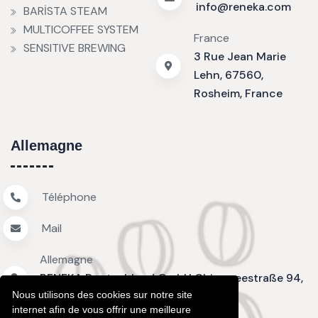
info@reneka.com
BARİSTA STEAM
MULTICOFFEE SYSTEM
France
SENSITIVE BREWING
3 Rue Jean Marie
Lehn, 67560,
Rosheim, France
Allemagne
Téléphone
Mail
Allemagne
RENEKA Deutschland GmbH Chiemseestraße 94,
Nous utilisons des cookies sur notre site
D-83233 Bernau am Chiemsee
internet afin de vous offrir une meilleure