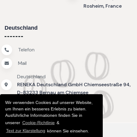
Rosheim, France
Deutschland
Telefon
Mail
Deutschland
RENEKA Deutschland GmbH Chiemseestraße 94,
D-83233 Bernau am Chiemsee
Wir verwenden Cookies auf unserer Website,
um Ihnen ein besseres Erlebnis zu bieten.
Ausführliche Informationen finden Sie in
unserer
Cookie-Richtlinie
&
Text zur Klarstellung
können Sie einsehen.
Verarbeitung
Cookie-