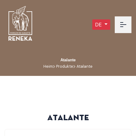
DE
Atalante
Heim
Produkte
Atalante
A
t
a
l
a
n
t
e