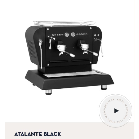
VIDEO İZLE•VIDEO İZLE•VIDEO İZLE•VIDEO İZLE
Atalante Inox (Latte Art)